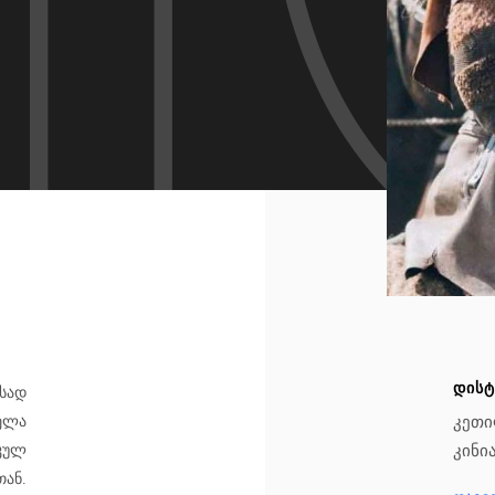
ᲓᲘᲡᲢ
ისად
Კეთი
ელა
Კინი
კულ
Თან
.