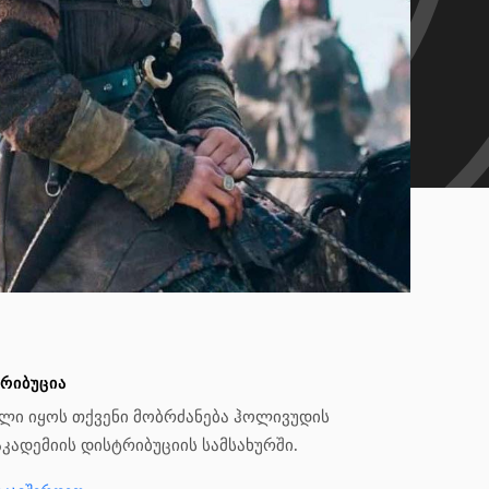
ᲠᲘᲑᲣᲪᲘᲐ
ლი Იყოს Თქვენი Მობრძანება Ჰოლივუდის
აკადემიის Დისტრიბუციის Სამსახურში.