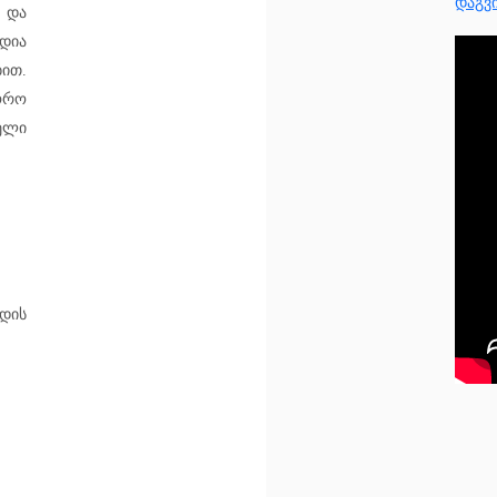
Დაგვ
 Და
დია
ით.
ორო
ელი
დის