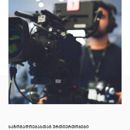
ᲡᲐᲖᲝᲒᲐᲓᲝᲔᲑᲐᲡᲗᲐᲜ ᲣᲠᲗᲘᲔᲠᲗᲝᲑᲔᲑᲘ