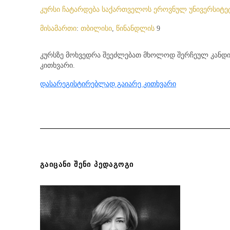
კურსი
ჩატარდება
საქართველოს
ეროვნულ
უნივერსიტე
მისამართი
თბილისი
წინანდლის
:
,
9
კურსზე მოხვედრა შეეძლებათ მხოლოდ შერჩეულ კანდი
კითხვარი.
დასარეგისტირებლად გაიარე კითხვარი
ᲒᲐᲘᲪᲐᲜᲘ ᲨᲔᲜᲘ ᲞᲔᲓᲐᲒᲝᲒᲘ
Ნანუკა
მსახიობობა კინოსა და