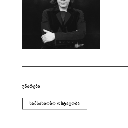
ტელევიზიაში
ᲣᲜᲐᲠᲔᲑᲘ
Სამსახიობო Ოსტატობა