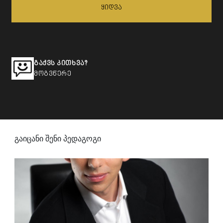
Ყიდვა
გაქვს კითხვა?
მოგვწერე
გაიცანი შენი პედაგოგი
Ბრაიან
ფილმის ფინანსები და გაყიდვები