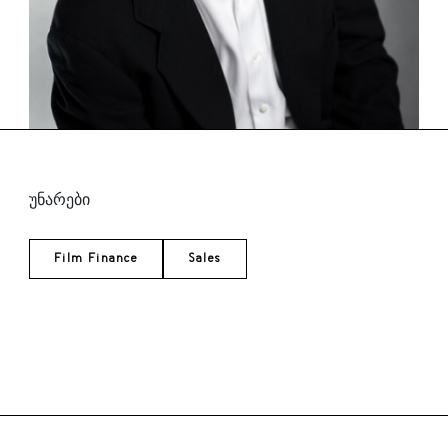
კინოპროდუსერი და &bdquo;არქლაით
ფილმზის&ldquo; შესყიდვების ხელმძღვანელი
თითქმის ათი წლის განმავლობაში. ACA/CTA
და ფინანსური, იურიდიული და საბუღალტრო
მ...
უნარები
Film Finance
Sales