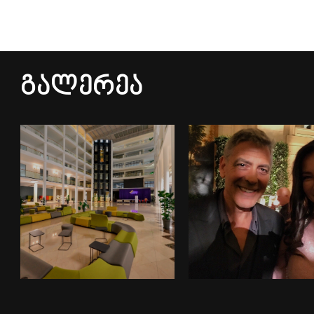
Გალერეა
ინფრასტრუქტურა
გალერეა 1