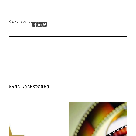
Ka.follow_us
ᲡᲮᲕᲐ ᲡᲘᲐᲮᲚᲔᲔᲑᲘ