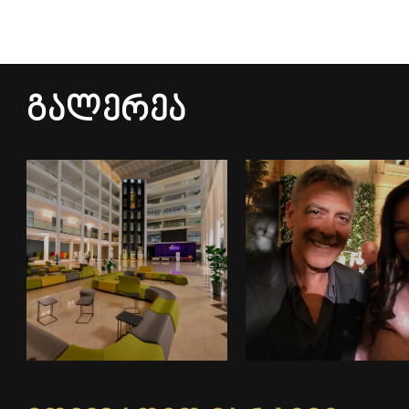
Გალერეა
ინფრასტრუქტურა
გალერეა 1