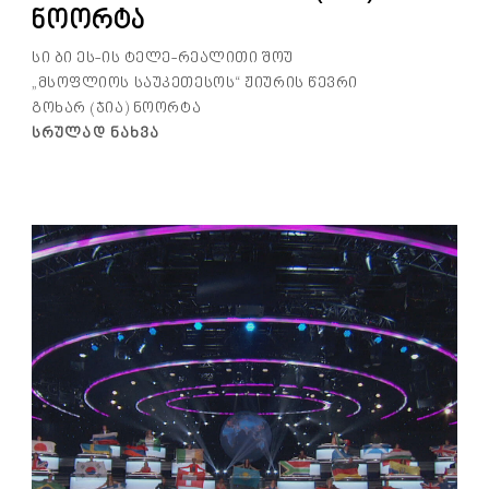
ნოორტა
სი ბი ეს-ის ტელე-რეალითი შოუ
„მსოფლიოს საუკეთესოს“ ჟიურის წევრი
გოხარ (ჯია) ნოორტა
Სრულად Ნახვა